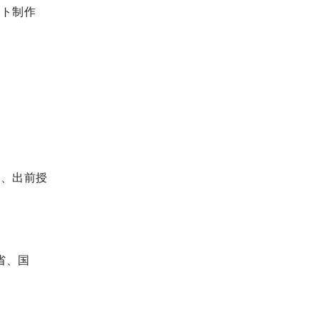
ート制作
演、出前授
）
省、国