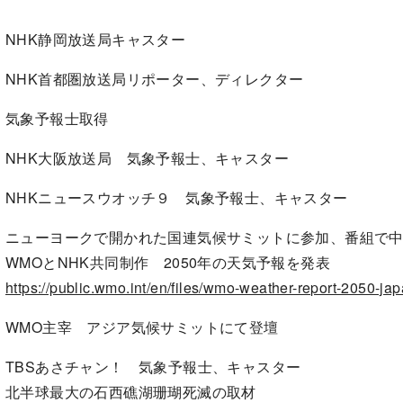
NHK静岡放送局キャスター
NHK首都圏放送局リポーター、ディレクター
気象予報士取得
NHK大阪放送局 気象予報士、キャスター
NHKニュースウオッチ９ 気象予報士、キャスター
ニューヨークで開かれた国連気候サミットに参加、番組で
WMOとNHK共同制作 2050年の天気予報を発表
https://public.wmo.int/en/files/wmo-weather-report-2050-ja
WMO主宰 アジア気候サミットにて登壇
TBSあさチャン！ 気象予報士、キャスター
北半球最大の石西礁湖珊瑚死滅の取材