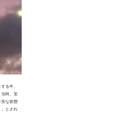
立する中、
。当時、安
不安な状態
く」とされ