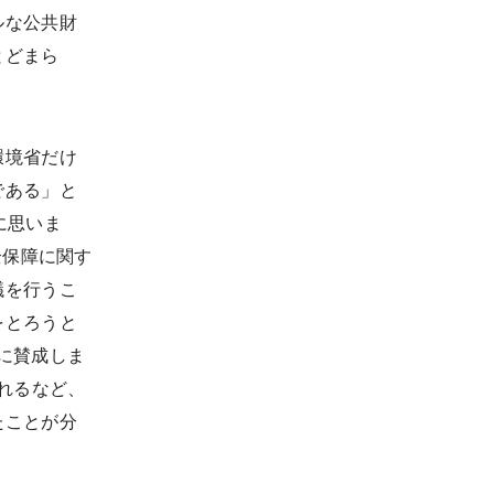
ルな公共財
とどまら
環境省だけ
である」と
に思いま
全保障に関す
議を行うこ
をとろうと
に賛成しま
れるなど、
たことが分