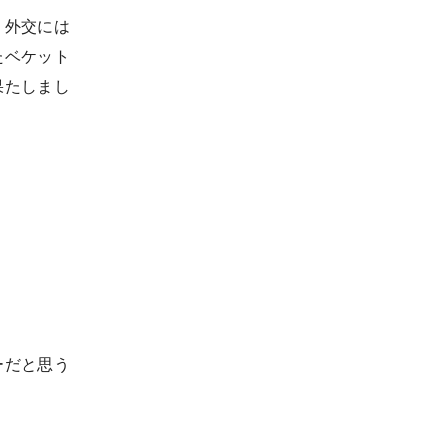
、外交には
たベケット
果たしまし
ーだと思う