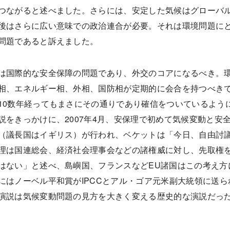
つながると述べました。さらには、安定した気候はグローバ
後はさらに広い意味での政治連合が必要。それは環境問題に
問題であると訴えました。
は国際的な安全保障の問題であり、外交のコアになるべき。
相、エネルギー相、外相、国防相が定期的に会合を持つべき
10数年経ってもまさにその通りであり確信をついているよう
説をきっかけに、2007年4月、安保理で初めて気候変動と安
（議長国はイギリス）が行われ、ベケットは「今日、自由討
理は国連総会、経済社会理事会などの諸権威に対し、先取権
はない」と述べ、島嶼国、フランスなどEU諸国はこの考え方
にはノーベル平和賞がIPCCとアル・ゴア元米副大統領に送ら
演説は気候変動問題の見方を大きく変える歴史的な演説だっ