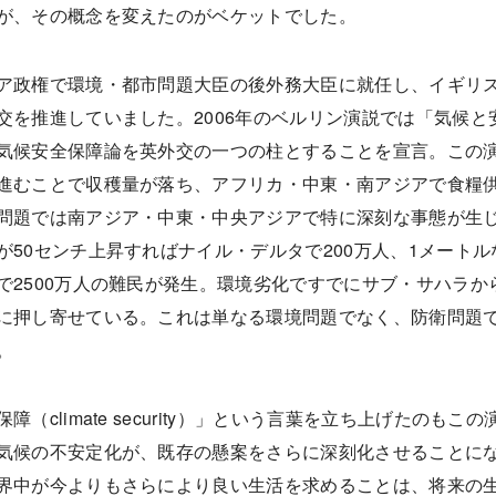
が、その概念を変えたのがベケットでした。
ア政権で環境・都市問題大臣の後外務大臣に就任し、イギリ
交を推進していました。2006年のベルリン演説では「気候と
気候安全保障論を英外交の一つの柱とすることを宣言。この
進むことで収穫量が落ち、アフリカ・中東・南アジアで食糧
問題では南アジア・中東・中央アジアで特に深刻な事態が生
が50センチ上昇すればナイル・デルタで200万人、1メート
で2500万人の難民が発生。環境劣化ですでにサブ・サハラか
に押し寄せている。これは単なる環境問題でなく、防衛問題
。
障（climate security）」という言葉を立ち上げたのもこ
気候の不安定化が、既存の懸案をさらに深刻化させることに
界中が今よりもさらにより良い生活を求めることは、将来の