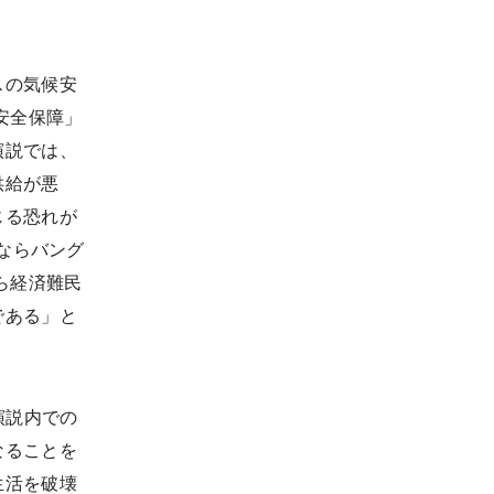
スの気候安
安全保障」
演説では、
供給が悪
じる恐れが
ルならバング
ら経済難民
である」と
の演説内での
なることを
生活を破壊