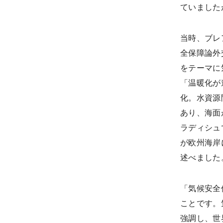
ていました
当時、ブレ
全保障論外
をテーマに
「温暖化が
化。水資源
あり、海面
ラディシュ
が欧州海岸
述べました
「気候安全保
ことです。
強調し、世