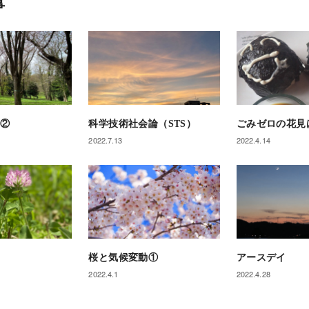
事
動②
科学技術社会論（STS）
ごみゼロの花見
2022.7.13
2022.4.14
桜と気候変動①
アースデイ
2022.4.1
2022.4.28